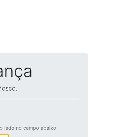
ança
nosco.
ao lado no campo abaixo