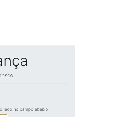
ança
nosco.
ao lado no campo abaixo