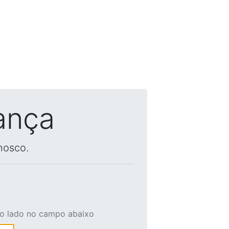
ança
nosco.
ao lado no campo abaixo