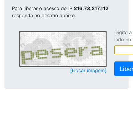
Para liberar o acesso
do IP
216.73.217.112
,
responda ao desafio abaixo.
Digite 
lado no
[trocar imagem]