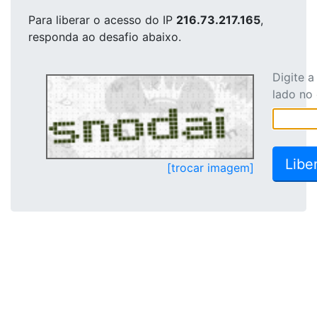
Para liberar o acesso
do IP
216.73.217.165
,
responda ao desafio abaixo.
Digite 
lado no
[trocar imagem]