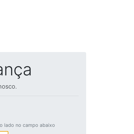
ança
nosco.
ao lado no campo abaixo