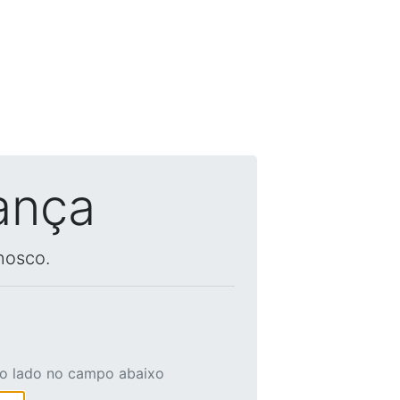
ança
nosco.
ao lado no campo abaixo