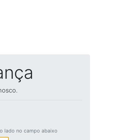
ança
nosco.
ao lado no campo abaixo