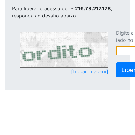
Para liberar o acesso
do IP
216.73.217.178
,
responda ao desafio abaixo.
Digite 
lado no
[trocar imagem]